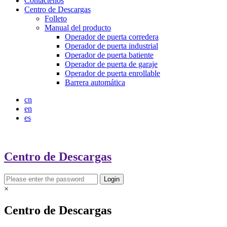
Contáctenos
Centro de Descargas
Folleto
Manual del producto
Operador de puerta corredera
Operador de puerta industrial
Operador de puerta batiente
Operador de puerta de garaje
Operador de puerta enrollable
Barrera automática
cn
en
es
Centro de Descargas
×
Centro de Descargas